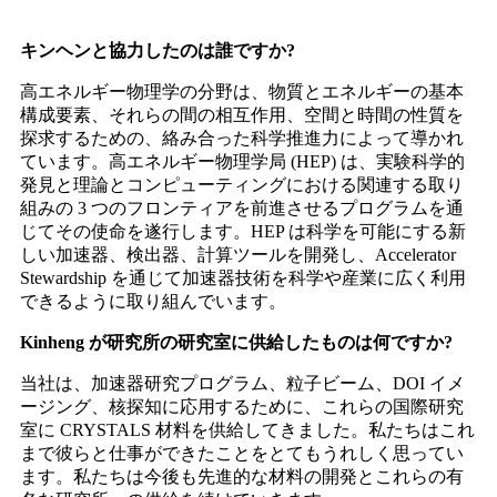
キンヘンと協力したのは誰ですか?
高エネルギー物理学の分野は、物質とエネルギーの基本
構成要素、それらの間の相互作用、空間と時間の性質を
探求するための、絡み合った科学推進力によって導かれ
ています。高エネルギー物理学局 (HEP) は、実験科学的
発見と理論とコンピューティングにおける関連する取り
組みの 3 つのフロンティアを前進させるプログラムを通
じてその使命を遂行します。HEP は科学を可能にする新
しい加速器、検出器、計算ツールを開発し、Accelerator
Stewardship を通じて加速器技術を科学や産業に広く利用
できるように取り組んでいます。
Kinheng が研究所の研究室に供給したものは何ですか?
当社は、加速器研究プログラム、粒子ビーム、DOI イメ
ージング、核探知に応用するために、これらの国際研究
室に CRYSTALS 材料を供給してきました。私たちはこれ
まで彼らと仕事ができたことをとてもうれしく思ってい
ます。私たちは今後も先進的な材料の開発とこれらの有