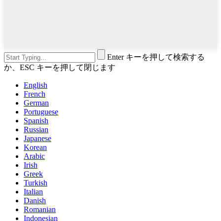
Enter キーを押して検索する
か、ESC キーを押して閉じます
English
French
German
Portuguese
Spanish
Russian
Japanese
Korean
Arabic
Irish
Greek
Turkish
Italian
Danish
Romanian
Indonesian