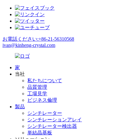
お電話ください:+86-21-56310568
ivan@kinheng-crystal.com
家
当社
私たちについて
品質管理
工場見学
ビジネス倫理
製品
シンチレーター
シンチレーションアレイ
シンチレーター検出器
単結晶基板